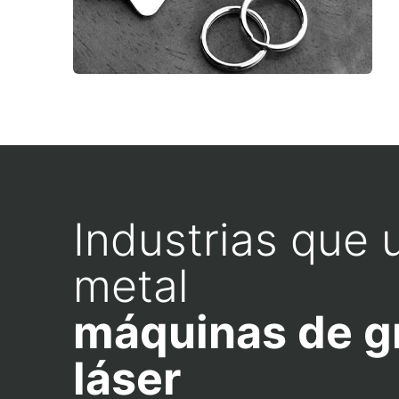
Industrias que u
metal
máquinas de g
láser