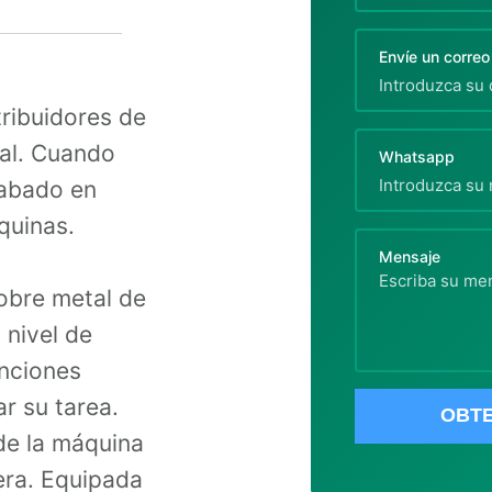
Envíe un correo
tribuidores de
al. Cuando
Whatsapp
rabado en
quinas.
Mensaje
obre metal de
 nivel de
unciones
ar su tarea.
OBT
e la máquina
era. Equipada