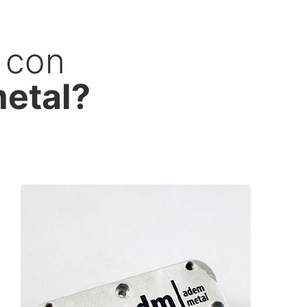
 con
metal?