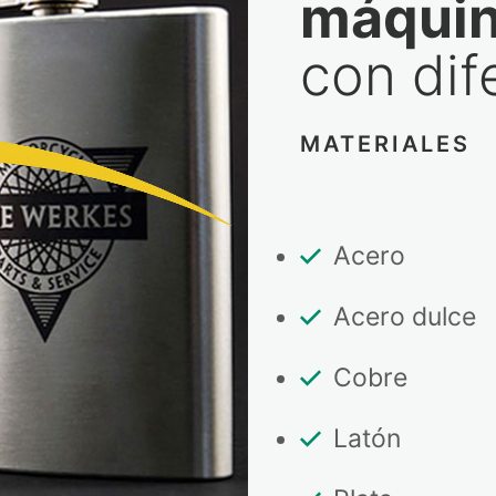
máqui
con dif
MATERIALES
Acero
Acero dulce
Cobre
Latón