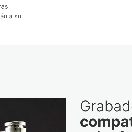
ras
án a su
Grabado
compat