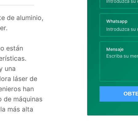
e de aluminio,
Whatsapp
ser.
io están
Mensaje
rísticas.
 y una
ora láser de
enieros han
OBT
ño de máquinas
la más alta