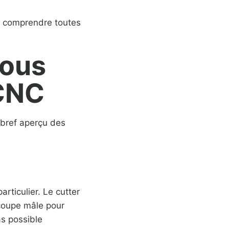
 comprendre toutes
vous
 CNC
 bref aperçu des
rticulier. Le cutter
coupe mâle pour
as possible