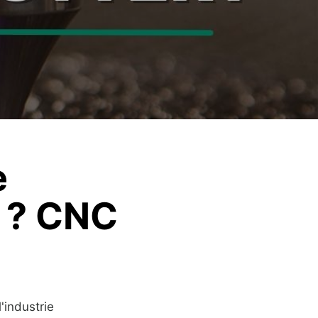
e
e ? CNC
industrie