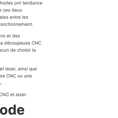
thodes ont tendance
de ces deux
les entre les
fonctionnement.
ons et des
s, la découpeuse CNC
acun de choisir la
 laser, ainsi que
euse CNC ou une
.
CNC et laser.
hode