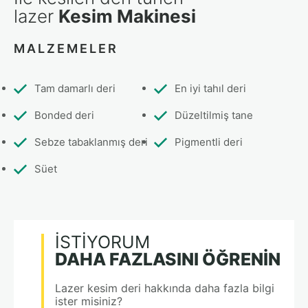
lazer
Kesim Makinesi
MALZEMELER
Tam damarlı deri
En iyi tahıl deri
Bonded deri
Düzeltilmiş tane
Sebze tabaklanmış deri
Pigmentli deri
Süet
İSTIYORUM
DAHA FAZLASINI ÖĞRENIN
Lazer kesim deri hakkında daha fazla bilgi
ister misiniz?