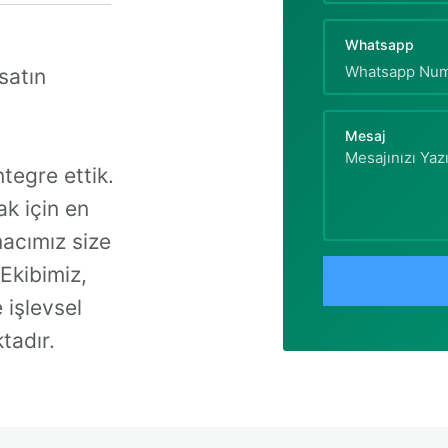
Whatsapp
satın
Mesaj
ntegre ettik.
k için en
macımız size
 Ekibimiz,
 işlevsel
tadır.