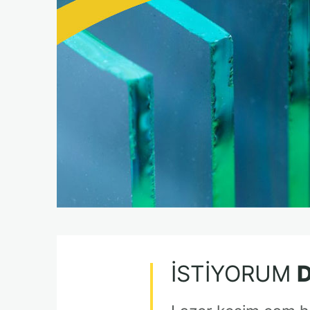
İSTIYORUM
D