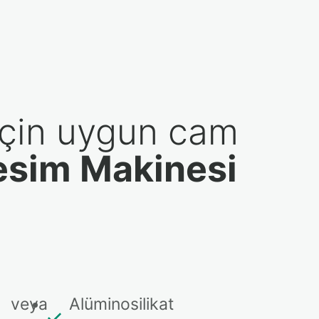
için uygun cam
esim Makinesi
t veya
Alüminosilikat