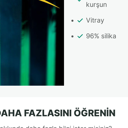
kurşun
Vitray
96% silika
AHA FAZLASINI ÖĞRENIN