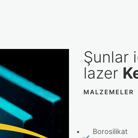
Şunlar 
lazer
K
MALZEMELER
Borosilika