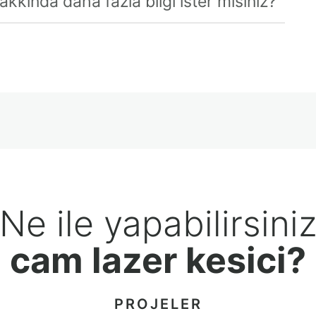
kında daha fazla bilgi ister misiniz?
Ne ile yapabilirsini
cam lazer kesici?
PROJELER