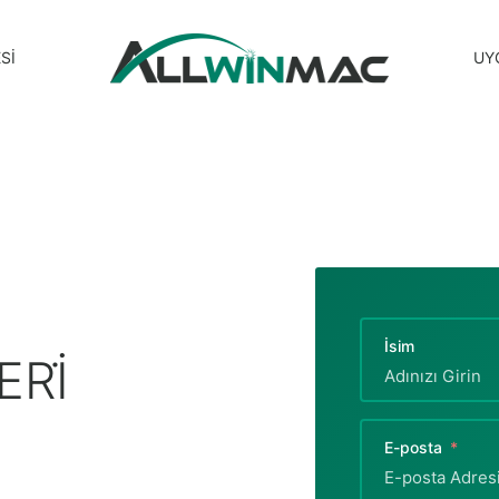
SI
UY
İsim
Rİ
E-posta