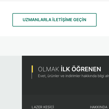
UZMANLARLA ILETIŞIME GEÇIN
OLMAK
İLK ÖĞRENEN
Evet, ürünler ve indirimler hakkında bilgi a
LAZER KESİCİ
HAKKINDA