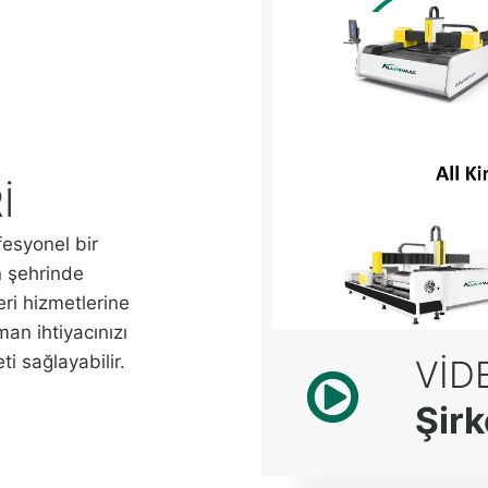
I
fesyonel bir
an şehrinde
eri hizmetlerine
an ihtiyacınızı
i sağlayabilir.
VİD
Şirk