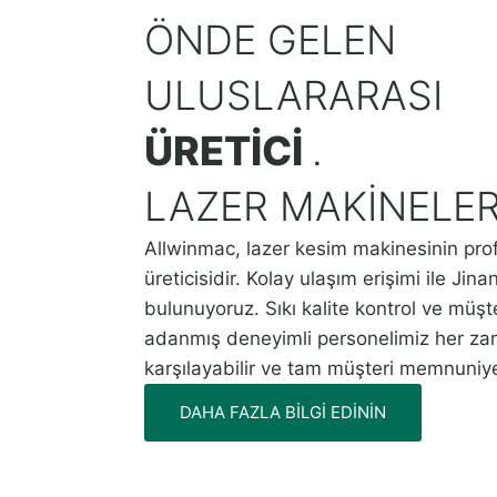
ÖNDE GELEN
ULUSLARARASI
ÜRETICI
.
LAZER MAKINELER
Allwinmac, lazer kesim makinesinin pro
üreticisidir. Kolay ulaşım erişimi ile Jin
bulunuyoruz. Sıkı kalite kontrol ve müşt
adanmış deneyimli personelimiz her zam
karşılayabilir ve tam müşteri memnuniyet
DAHA FAZLA BILGI EDININ