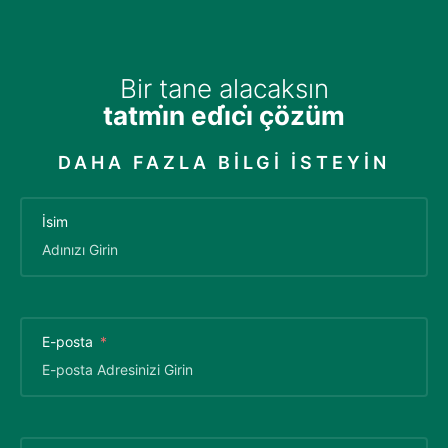
Bir tane alacaksın
tatmi̇n edi̇ci̇ çözüm
DAHA FAZLA BILGI ISTEYIN
İsim
E-posta