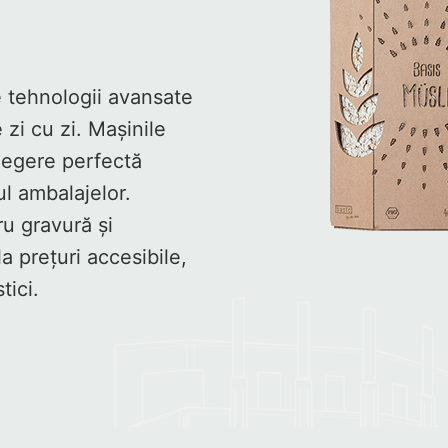
e tehnologii avansate
 zi cu zi. Mașinile
alegere perfectă
ul ambalajelor.
ru gravură și
a prețuri accesibile,
tici.