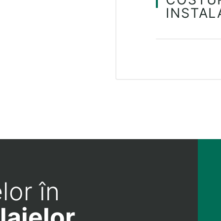
INSTAL
lor în
lajelor