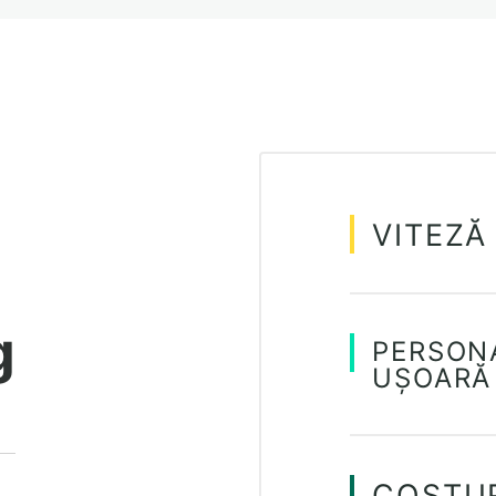
VITEZĂ
g
PERSON
UȘOARĂ
COSTUR