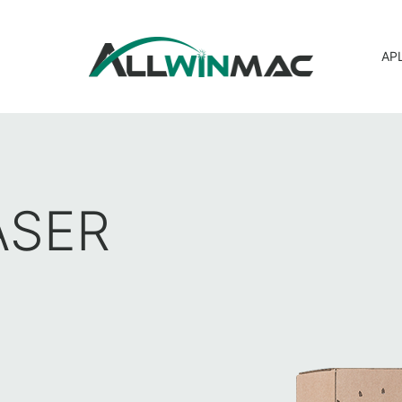
APL
ASER