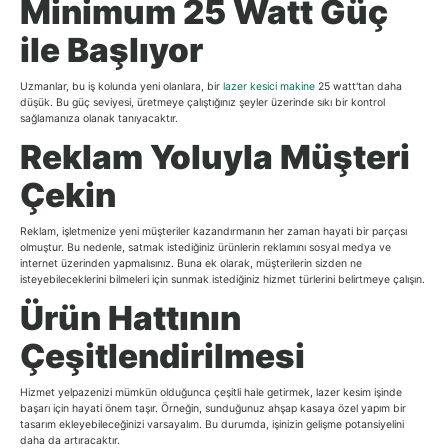
Minimum 25 Watt Güç
ile Başlıyor
Uzmanlar, bu iş kolunda yeni olanlara, bir
lazer kesici makine
25 watt'tan daha
düşük. Bu güç seviyesi, üretmeye çalıştığınız şeyler üzerinde sıkı bir kontrol
sağlamanıza olanak tanıyacaktır.
Reklam Yoluyla Müşteri
Çekin
Reklam, işletmenize yeni müşteriler kazandırmanın her zaman hayati bir parçası
olmuştur. Bu nedenle, satmak istediğiniz ürünlerin reklamını sosyal medya ve
internet üzerinden yapmalısınız. Buna ek olarak, müşterilerin sizden ne
isteyebileceklerini bilmeleri için sunmak istediğiniz hizmet türlerini belirtmeye çalışın.
Ürün Hattının
Çeşitlendirilmesi
Hizmet yelpazenizi mümkün olduğunca çeşitli hale getirmek, lazer kesim işinde
başarı için hayati önem taşır. Örneğin, sunduğunuz ahşap kasaya özel yapım bir
tasarım ekleyebileceğinizi varsayalım. Bu durumda, işinizin gelişme potansiyelini
daha da artıracaktır.