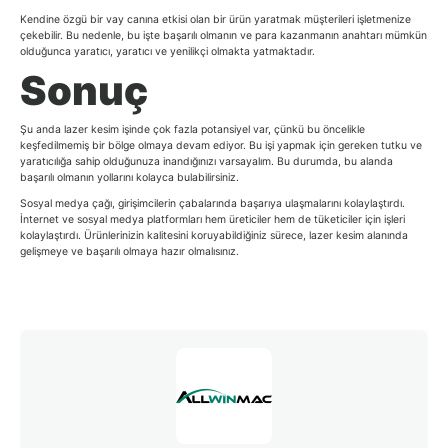
Kendine özgü bir vay canına etkisi olan bir ürün yaratmak müşterileri işletmenize
çekebilir. Bu nedenle, bu işte başarılı olmanın ve para kazanmanın anahtarı mümkün
olduğunca yaratıcı, yaratıcı ve yenilikçi olmakta yatmaktadır.
Sonuç
Şu anda lazer kesim işinde çok fazla potansiyel var, çünkü bu öncelikle
keşfedilmemiş bir bölge olmaya devam ediyor. Bu işi yapmak için gereken tutku ve
yaratıcılığa sahip olduğunuza inandığınızı varsayalım. Bu durumda, bu alanda
başarılı olmanın yollarını kolayca bulabilirsiniz.
Sosyal medya çağı, girişimcilerin çabalarında başarıya ulaşmalarını kolaylaştırdı.
İnternet ve sosyal medya platformları hem üreticiler hem de tüketiciler için işleri
kolaylaştırdı. Ürünlerinizin kalitesini koruyabildiğiniz sürece, lazer kesim alanında
gelişmeye ve başarılı olmaya hazır olmalısınız.