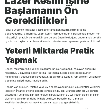
Lazer Kesim İşine
Başlamanın Ön
Gereklilikleri
İşinizi büyütmek için lazer kesim işine tamamen hazırlıklı girmeli ve ne
bekleyeceğinizi bilmelisiniz. Lazer kesim hizmetlerinden yararlanmak isteyen her
müşteri için pratiklik ve kesinliğin son derece önemli olduğunu unutmamak gerekir.
İşte bu işe başlamadan önce aklınızda bulundurmanız gereken şeylerin bir listesi.
Yeterli Miktarda Pratik
Yapmak
Beceri, müşterilerinize kaliteli ısmarlama ürünler sunmanızı sağlayan önemli bir
faktördür. Dolayısıyla beceri setiniz, işletmenizin elde edebileceği müşteri
memnuniyeti düzeyini belirleyecektir. Başlangıçta 'Kendin Yap' projeleri üstlenerek
becerinizi geliştirmeniz tavsiye edilir.
Kendin yap projeleri, telefon veya ev dekorasyonu ürünleri için etiketler ve kılıflar
içerebilir. İnsanlar evlerini dekore etmek için bu gibi ürünleri satın alır ve bunları
arkadaşları ve akrabaları için hediye olarak kullanır. Bu tür küçük ölçekli projeleri
oluşturmada giderek daha iyi hale geldikçe, becerilerinizi daha da
keskinleştirebilecek karmaşık tasarımlar yapmaya geçebilirsiniz.