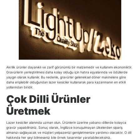
Akrilik ürünler dayanıklı ve zarif görünümlü bir malzemedir ve kullanımı ekonomiktir.
Gravürlerin yerleştirilmesi daha kolay olduğu için hatıra eşyalarında ve ödüllerde
yaygın olarak kullanılır. Bu nedenle, gravürler geleneksel döner makinelere göre
daha erişilebilir olduğundan lazer kesiciler kullanarak para kazanmanın en etkili
yollarından biridir.
Çok Dilli Ürünler
Üretmek
Lazer kesiciler alanında uzman olun. Ürünlerin üzerine yabancı dillerde kolayca
gravür yapabilirsiniz. Sonuç olarak, İngilizce konuşulmayan ülkelerden sipariş
almanızı sağlayacak ve müşteri yelpazenizi genişletmenize yardımcı olacaktır. O dil
hakkında her şeyi bilmeseniz bile örnek tasarımlar yaratabileceksiniz.