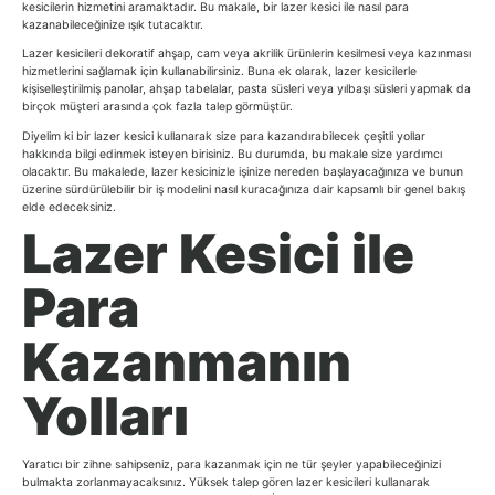
kesicilerin hizmetini aramaktadır. Bu makale, bir lazer kesici ile nasıl para
kazanabileceğinize ışık tutacaktır.
Lazer kesicileri dekoratif ahşap, cam veya akrilik ürünlerin kesilmesi veya kazınması
hizmetlerini sağlamak için kullanabilirsiniz. Buna ek olarak, lazer kesicilerle
kişiselleştirilmiş panolar, ahşap tabelalar, pasta süsleri veya yılbaşı süsleri yapmak da
birçok müşteri arasında çok fazla talep görmüştür.
Diyelim ki bir lazer kesici kullanarak size para kazandırabilecek çeşitli yollar
hakkında bilgi edinmek isteyen birisiniz. Bu durumda, bu makale size yardımcı
olacaktır. Bu makalede, lazer kesicinizle işinize nereden başlayacağınıza ve bunun
üzerine sürdürülebilir bir iş modelini nasıl kuracağınıza dair kapsamlı bir genel bakış
elde edeceksiniz.
Lazer Kesici ile
Para
Kazanmanın
Yolları
Yaratıcı bir zihne sahipseniz, para kazanmak için ne tür şeyler yapabileceğinizi
bulmakta zorlanmayacaksınız. Yüksek talep gören lazer kesicileri kullanarak