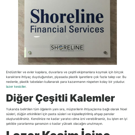
Endüstriler ve evler kapılara, duvarlara ve çeşitli ekipmanlara koymak için birçok
karaktere ihtiyaç duyduğundan, piyasada plastik işaretlere çok fazla talep var. Bu
nedenle, plastik tabelaları kullanarak para kazanmanın nispeten kolay bir yoludur.
lazer kesiciler
.
Diğer Çeşitli Kalemler
Yukarıda belirtilen tüm öğelerin yanı sıra, müşterilerin ihtiyaçlarına bağlı olarak Noel
süsleri, düğün etkinlikleri için pasta süsleri ve kişiselleştirilmiş ahşap panolar
oluşturabilirsiniz. Kendinize ne kadar yaratıcı olma izni verebilirseniz, bu işten en iyi
şekilde yararlanma şansınızın o kadar yüksek olacağını unutmayın.