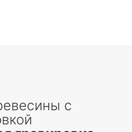
ревесины с
овкой