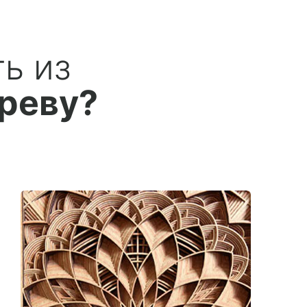
ь из
ереву?