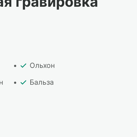
ая гравировка
а
Ольхон
н
Бальза