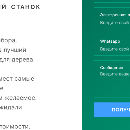
ЫЙ СТАНОК
Электронная п
бора.
Whatsapp
а лучший
для дерева.
Сообщение
меет самые
ые
м желаемое.
ожидали.
ПОЛУЧ
е
тоимости.