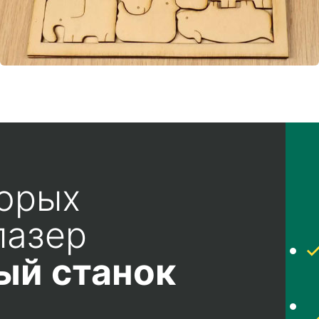
торых
лазер
ый станок