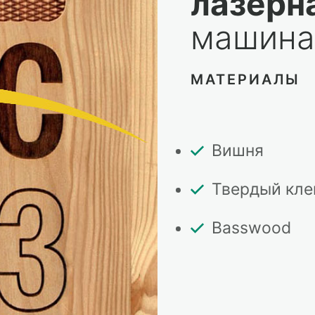
лазерн
машин
МАТЕРИАЛЫ
Вишня
Твердый кле
Basswood