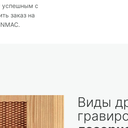
т успешным с
ть заказ на
INMAC.
Виды д
гравир